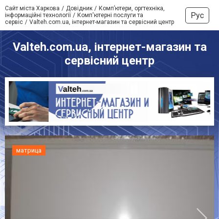
Сайт міста Харкова
Довідник
Комп’ютери, оргтехніка,
Рус
інформаційні технології
Комп'ютерні послуги та
сервіс
Valteh.com.ua, інтернет-магазин та сервісний центр
Valteh.com.ua, інтернет-магазин та
сервісний центр
матрица