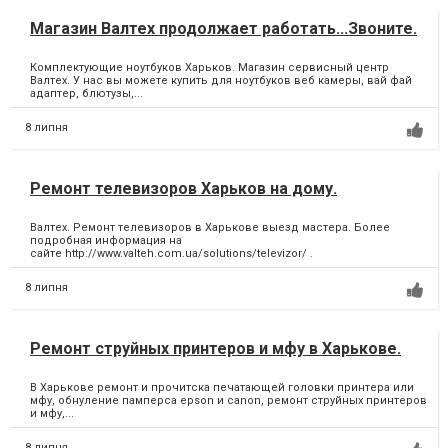
Магазин Валтех продолжает работать...Звоните.
Комплектующие ноутбуков Харьков. Магазин сервисный центр
Валтех. У нас вы можете купить для ноутбуков веб камеры, вай фай
адаптер, блютузы,...
8 липня
Ремонт телевизоров Харьков на дому.
Валтех. Ремонт телевизоров в Харькове выезд мастера. Более
подробная информация на
сайте http://www.valteh.com.ua/solutions/televizor/ .
8 липня
Ремонт струйных принтеров и мфу в Харькове.
В Харькове ремонт и прочитска печатающей головки принтера или
мфу, обнуление памперса epson и canon, ремонт струйных принтеров
и мфу,...
8 липня