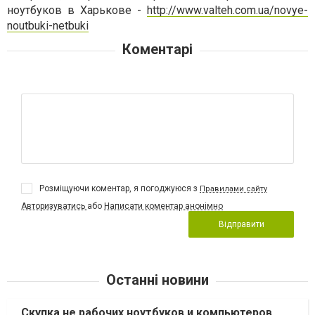
ноутбуков в Харькове -
http://www.valteh.com.ua/novye-
noutbuki-netbuki
Коментарі
Розміщуючи коментар, я погоджуюся з
Правилами сайту
Авторизуватись
або
Написати коментар анонімно
Відправити
Останні новини
Скупка не рабочих ноутбуков и компьютеров