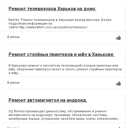
Ремонт телевизоров Харьков на дому.
Валтех. Ремонт телевизоров в Харькове выезд мастера. Более
подробная информация на
сайте http://www.valteh.com.ua/solutions/televizor/ .
8 липня
Ремонт струйных принтеров и мфу в Харькове.
В Харькове ремонт и прочитска печатающей головки принтера или
мфу, обнуление памперса epson и canon, ремонт струйных принтеров
и мфу,...
8 липня
Ремонт автомагнитол на андроид.
СЦ Валтех производит диагностику, обслуживание и ремонт
автомагнитол на андроиде: прошивка, обновление системы,
калибровка экрана, устранение проблем звука, платы электроники,...