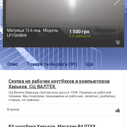
Матрица 15.6 лед . Модель
1 500 грн.
LP156WH4
Є в наявності
Опис
Товари та послуги (91)
Ще
Скупка не рабочих ноутбуков и компьютеров
Харьков. СЦ ВАЛТЕХ.
СЦ Валтех Харьков Салтовское шоссе 137А. Покупка не рабочей
техники. Мы покупаем, принимаем не рабочие, залитые, разбитые,
старые, не нужные,...
8 липня
БУ ноутбуки Харьков. Магазин ВАЛТЕХ.