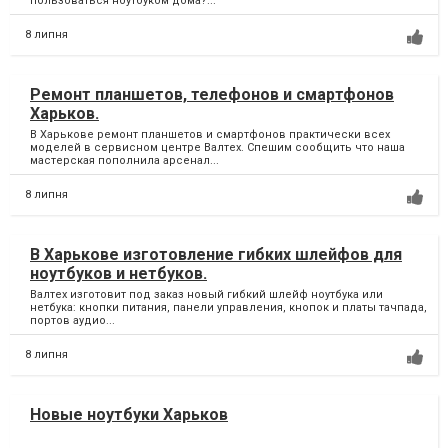
пользоваться ноутбуком дома?...
8 липня
Ремонт планшетов, телефонов и смартфонов
Харьков.
В Харькове ремонт планшетов и смартфонов практически всех
моделей в сервисном центре Валтех. Спешим сообщить что наша
мастерская пополнила арсенал...
8 липня
В Харькове изготовление гибких шлейфов для
ноутбуков и нетбуков.
Валтех изготовит под заказ новый гибкий шлейф ноутбука или
нетбука: кнопки питания, панели управления, кнопок и платы тачпада,
портов аудио...
8 липня
Новые ноутбуки Харьков