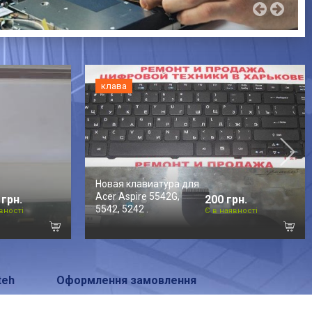
клава
Новая клавиатура для
Acer Aspire 5542G,
 грн.
200 грн.
5542, 5242 .
вності
Є в наявності
teh
Оформлення замовлення