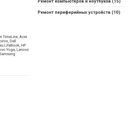
Ремонт компьютеров и ноутбуков (15)
Ремонт периферийных устройств (10)
er TimeLine, Acer
iron, Dell
tsu LifeBook, HP
novo Yoga, Lenovo
, Samsung