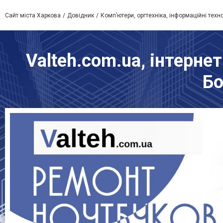
Сайт міста Харкова
Довідник
Комп’ютери, оргтехніка, інформаційні техно
Valteh.com.ua, інтерне
Бо