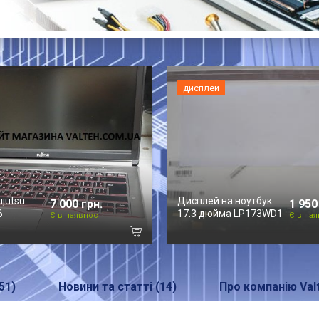
дисплей
ujutsu
Дисплей на ноутбук
7 000 грн.
1 950
6
17.3 дюйма LP173WD1
Є в наявності
Є в ная
51)
Новини та статті (14)
Про компанію Val