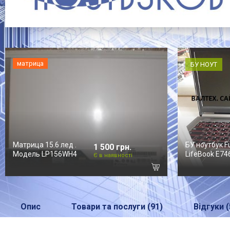
матрица
БУ НОУТ
Матрица 15.6 лед .
БУ ноутбук F
1 500 грн.
Модель LP156WH4
LifeBook E74
Є в наявності
Опис
Товари та послуги (91)
Відгуки (