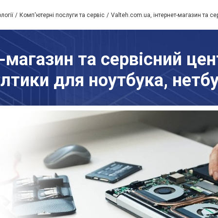
логії
Комп'ютерні послуги та сервіс
Valteh.com.ua, інтернет-магазин та се
т-магазин та сервісний цент
лтики для ноутбука, нетб