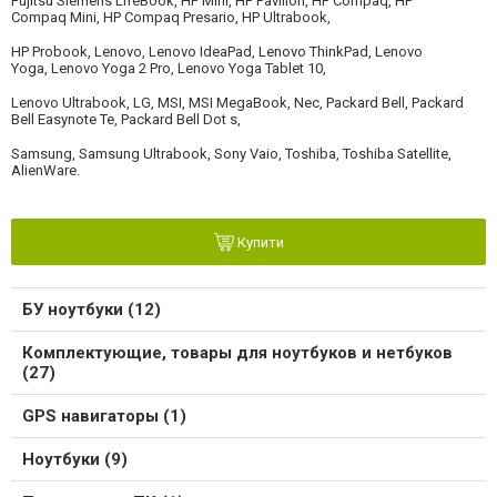
Fujitsu Siemens LifeBook, HP Mini, HP Pavilion, HP Compaq, HP
Compaq
Mini, HP Compaq Presario, HP Ultrabook,
HP
Probook, Lenovo, Lenovo IdeaPad, Lenovo ThinkPad, Lenovo
Yoga,
Lenovo Yoga 2 Pro, Lenovo Yoga Tablet 10,
Lenovo Ultrabook, LG, MSI, MSI MegaBook, Nec, Packard Bell, Packard
Bell Easynote Te, Packard Bell Dot s,
Samsung, Samsung Ultrabook, Sony Vaio, Toshiba, Toshiba Satellite,
AlienWare.
Купити
БУ ноутбуки (12)
Комплектующие, товары для ноутбуков и нетбуков
(27)
GPS навигаторы (1)
Ноутбуки (9)