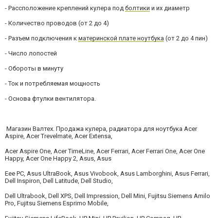
- Рассположение креплений кулера под
болтики
и их диаметр
- Количество проводов (от 2 до 4)
- Разъем подключения к
материнской плате ноутбука
(от 2 до 4 пин)
- Число лопостей
- Обороты в минуту
- Ток и потребляемая мощность
- Основа фтулки вентилятора.
Магазин Валтех. Продажа кулера, радиатора для ноутбука Acer
Aspire, Acer Trevelmate, Acer Extensa,
Acer
Aspire One, Acer TimeLine, Acer Ferrari, Acer Ferrari One, Acer One
Happy, Acer One Happy 2, Asus, Asus
Eee PC,
Asus UltraBook, Asus Vivobook, Asus Lamborghini, Asus Ferrari,
Dell Inspiron, Dell Latitude, Dell Studio,
Dell
Ultrabook, Dell XPS, Dell Impression, Dell Mini, Fujitsu Siemens Amilo
Pro, Fujitsu Siemens Esprimo Mobile,