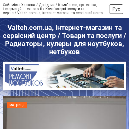
Сайт міста Харкова
Довідник
Комп’ютери, оргтехніка,
Рус
інформаційні технології
Комп'ютерні послуги та
сервіс
Valteh.com.ua, інтернет-магазин та сервісний центр
Valteh.com.ua, інтернет-магазин та
сервісний центр / Товари та послуги /
Радиаторы, кулеры для ноутбуков,
нетбуков
матрица