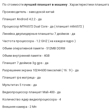
По стоимости
лучший планшет в машину
. Характеристики планшета 
Производитель - заводской китай
Планшет Android 4.2.2 - да
Процессор MTK6572 Dual Core - да ( планшет mtk6572 )
Линейка двухъядерные планшеты 7 дюймов - да
Частота процессора - 1.2 GHZ ( на каждое ядро )
Объем оперативной памяти - 512MB DDRIII
Объем внутренней памяти - 4GB
Планшет 7 дюймов 3g gps - да
Разрешение экрана 1024×600 пикселей ( 16 : 9 ) - да
Планшет ips матрица - да
Мультитач 5 точек - да
Видеопроцессор планшет Mali-400 - да
Количество ядер видеопроцессора - 4
Внешняя камера - 2 Мп