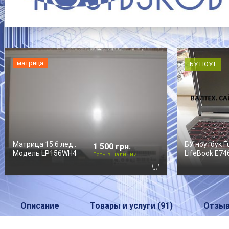
матрица
БУ НОУТ
Матрица 15.6 лед .
БУ ноутбук F
1 500 грн.
Модель LP156WH4
LifeBook E74
Есть в наличии
Описание
Товары и услуги (91)
Отзыв