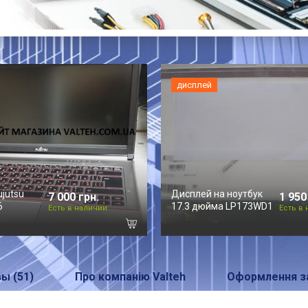
дисплей
ujutsu
Дисплей на ноутбук
7 000 грн.
1 950
6
17.3 дюйма LP173WD1
Есть в наличии
Есть в
ы (51)
Про компанію Valteh
Оформлення з