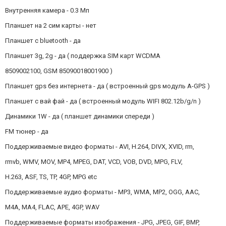
Внутренняя камера - 0.3 Мп
Планшет на 2 сим карты - нет
Планшет с bluetooth - да
Планшет 3g, 2g - да ( поддержка SIM карт WCDMA
8509002100, GSM 85090018001900 )
Планшет gps без интернета - да ( встроенный gps модуль A-GPS )
Планшет с вай фай - да ( встроенный модуль WIFI 802.12b/g/n )
Динамики 1W - да ( планшет динамики спереди )
FM тюнер - да
Поддерживаемые видео форматы - AVI, H.264, DIVX, XVID, rm,
rmvb, WMV, MOV, MP4, MPEG, DAT, VCD, VOB, DVD, MPG, FLV,
H.263, ASF, TS, TP, 4GP, MPG etc
Поддерживаемые аудио форматы - MP3, WMA, MP2, OGG, AAC,
M4A, MA4, FLAC, APE, 4GP, WAV
Поддерживаемые форматы изображения - JPG, JPEG, GIF, BMP,