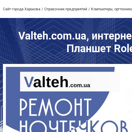
Сайт города Харькова
Справочник предприятий
Компьютеры, оргтехник
Valteh.com.ua, интерн
Планшет Role