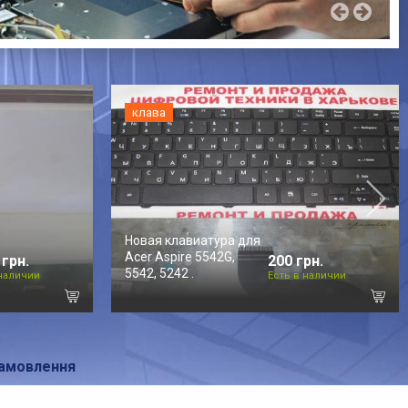
клава
Новая клавиатура для
Acer Aspire 5542G,
 грн.
200 грн.
5542, 5242 .
 наличии
Есть в наличии
амовлення