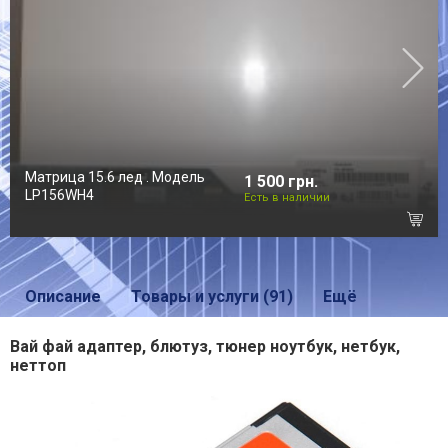
Матрица 15.6 лед . Модель
1 500 грн.
LP156WH4
Есть в наличии
Описание
Товары и услуги (91)
Ещё
Вай фай адаптер, блютуз, тюнер ноутбук, нетбук,
неттоп