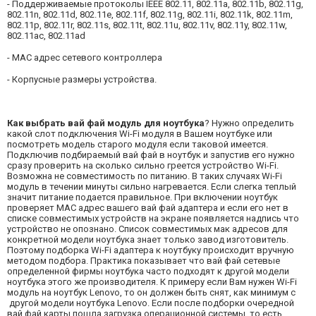
- Поддерживаемые протоколы IEEE 802.11, 802.11a, 802.11b, 802.11g,
802.11n, 802.11d, 802.11e, 802.11f, 802.11g, 802.11i, 802.11k, 802.11m,
802.11p, 802.11r, 802.11s, 802.11t, 802.11u, 802.11v, 802.11y, 802.11w,
802.11ac, 802.11ad
- MAC адрес сетевого контроллера
- Корпусные размеры устройства.
Как выбрать вай фай модуль для ноутбука
? Нужно определить
какой слот подключения Wi-Fi модуля в Вашем ноутбуке или
посмотреть модель старого модуля если таковой имеется.
Подключив подбираемый вай фай в ноутбук и запустив его нужно
сразу проверить на сколько сильно греется устройство Wi-Fi.
Возможна не совместимость по питанию. В таких случаях Wi-Fi
модуль в течении минуты сильно нагревается. Если слегка теплый
значит питание подается правильное. При включении ноутбук
проверяет MAC адрес вашего вай фай адаптера и если его нет в
списке совместимых устройств на экране появляется надпись что
устройство не опознано. Список совместимых мак адресов для
конкретной модели ноутбука знает только завод изготовитель.
Поэтому подборка Wi-Fi адаптера к ноутбуку происходит вручную
методом подбора. Практика показывает что вай фай сетевые
определенной фирмы ноутбука часто подходят к другой модели
ноутбука этого же производителя. К примеру если Вам нужен Wi-Fi
модуль на ноутбук Lenovo, то он должен быть снят, как минимум с
другой модели ноутбука Lenovo. Если после подборки очередной
вай фай карты пошла загрузка операционной системы, то есть