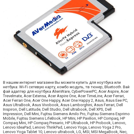
В нашем интернет магазине Вы можете купить для ноутбука или
нетбука: Wi-Fi сетевую карту, комбо модуль, тв тюнер, Bluetooth. Вай
фай адаптер для ноутбука AlienWare, CyberPowerPC, Acer Aspire, Acer
Trevelmate, Acer Extensa, Acer Aspire One, Acer TimeLine, Acer Ferrari,
Acer Ferrari One, Acer One Happy, Acer One Happy 2, Asus, Asus Eee PC,
Asus UltraBook, Asus Vivobook, Asus Lamborghini, Asus Ferrari, Dell
Inspiron, Dell Latitude, Dell Studio, Dell ultrabook, Dell XPS, Dell
Impression, Dell Mini, Fujitsu Siemens Amilo Pro, Fujitsu Siemens Esprimo
Mobile, Fujitsu Siemens LifeBook, HP Mini, HP Pavilion, HP Compaq, HP
Compaq Mini, HP Compaq Presario, HP Ultrabook, HP Probook, Lenovo,
Lenovo IdeaPad, Lenovo ThinkPad, Lenovo Yoga, Lenovo Yoga 2 Pro,
Lenovo Yoga Tablet 10, Lenovo ultrabook, LG, MSI, MSI MegaBook, Nec,