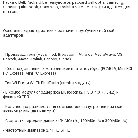
Packard Bell, Packard bell easynote te, packard bell dot s, Samsung,
Samsung ultrabook, Sony Vaio, Toshiba Satellite.
Вай фай адаптер для
неттопа
.
Основные характеристики и различия ноутбучных вай фай
адаптеров:
- Производитель
(Asus, Intel, Broadcom, Atheros, AzureWave, MSI,
Realtek, Anatel, Ralink, Lenovo, Sierra)
- Слот подключения к материнской плате ноутбука (PCMCIA, Mini PCI,
PCI Express, Mini PCI Express)
- Тип Wi-Fi или Wi-Fi+BlueTooth (combo модуль)
- В комбо модулях поддержка Bluetooth (2.1, 3.0, 4.0, 4.1, 4.2) и
функцией EDR
- Количество разъемов для состыковки с внутренней вай фай
антеной (один, два или три)
- Скорость передачи данных (54 Мбит/c, 150 Мбит/c и 300 Мбит/c)
- Частотный диапазон 2,4 ГГц, 5 ГГц