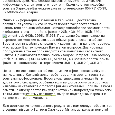
основные марки. Наш сервисный центр поможет вам извлечь
информацию с электронного носителя. Сколько стоит подобная
услуга в Харькове Вы можете узнать по телефонам 057-751-76-39,
097-984-36-54 Валерий.
Снятие информации с флешки
в Харькове – достаточно
популярная услуга. Никто не хочет просто так расставаться с
накопителя больших объемов. Сейчас разнообразие возможностей
и объемов впечатляет. Есть флешки 2Gb, 4Gb, 8Gb, 16Gb, 32Gb,
64Gb, 256Gb, 512GB. Последние больше похожи на
переносные жесткие диски, ведь объем практически такой же.
Восстановить файлы с флешки или карты памяти дело не простое.
Мастерская Валтех поможет Вам в этом вопросе. Диагностика
оборудования также производится специалистами сервисного
центра. Принимаются флешки любых видов: Compact Flash, Memory
Stick PRO Duo, SD, SDHC, Mini SD, Micro SD, XD. Можно восстановить
файлы с накопителей с интерфейсами USB 1.1, USB 2.0, USB 3.0 .
Цены на извлечение важной информации с флеш носителей у нас
минимальные. Каждый может себе позволить воспользоваться
услугами профессионала. Восстановление данных может быть
достаточно быстрым, особенно если вы договорились о срочном
извлечении каталогов с фотографиями и отчетами. Если Ваша карта
памяти не определяется как устройство или повреждена физически,
то Вы можете
купить у нас новую
, выбрав подходящий вариант в
каталоге интернет магазина.
Для достижения качественного результата вам следует обратиться
в сервисный центр Валтех в Харькове. Мы знаем, как вам помочь!