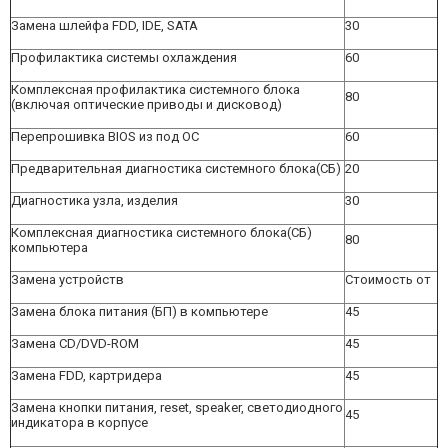
Замена шлейфа FDD, IDE, SATA
30
Профилактика системы охлаждения
60
Комплексная профилактика системного блока
80
(включая оптические приводы и дисковод)
Перепрошивка BIOS из под ОС
60
Предварительная диагностика системного блока(СБ)
20
Диагностика узла, изделия
30
Комплексная диагностика системного блока(СБ)
80
компьютера
Замена устройств
Стоимость от
Замена блока питания (БП) в компьютере
45
Замена CD/DVD-ROM
45
Замена FDD, картридера
45
Замена кнопки питания, reset, speaker, светодиодного
45
индикатора в корпусе